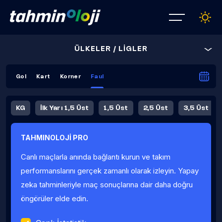
ÜLKELER / LİGLER
Gol
Kart
Korner
Faul
KG
İlk Yarı 1,5 Üst
1,5 Üst
2,5 Üst
3,5 Üst
4,5 Üst
5,5 Üst
6,5 Üst
TAHMINOLOJİ PRO
İlk Yarı 4,5 Üst
İlk Yarı 5,5 Üst
8,5 Üst
9,5 Üst
Canlı maçlarla anında bağlantı kurun ve takım
Fauller Ortalama
performanslarını gerçek zamanlı olarak izleyin. Yapay
zeka tahminleriyle maç sonuçlarına dair daha doğru
öngörüler elde edin.