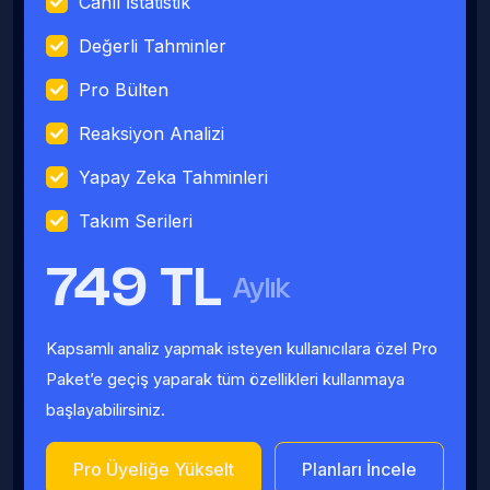
Canlı İstatistik
Değerli Tahminler
Pro Bülten
Reaksiyon Analizi
Yapay Zeka Tahminleri
Takım Serileri
749 TL
Aylık
Kapsamlı analiz yapmak isteyen kullanıcılara özel Pro
Paket’e geçiş yaparak tüm özellikleri kullanmaya
başlayabilirsiniz.
Pro Üyeliğe Yükselt
Planları İncele