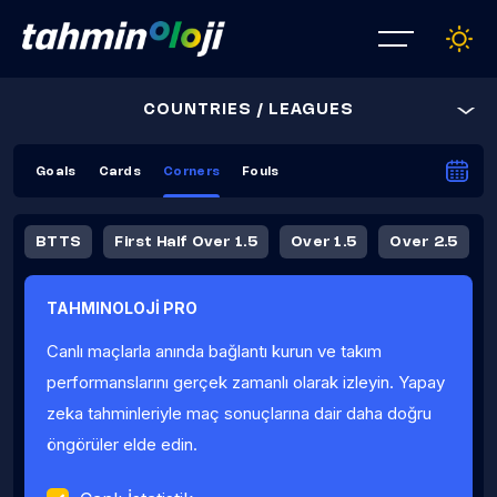
COUNTRIES / LEAGUES
Goals
Cards
Corners
Fouls
BTTS
First Half Over 1.5
Over 1.5
Over 2.5
Over 4.5
Over 5.5
Over 6.5
TAHMINOLOJİ PRO
First Half Over 4.5
First Half Over 5.5
Over 8.5
Canlı maçlarla anında bağlantı kurun ve takım
Fouls Avg
performanslarını gerçek zamanlı olarak izleyin. Yapay
zeka tahminleriyle maç sonuçlarına dair daha doğru
öngörüler elde edin.