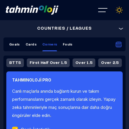
COUNTRIES / LEAGUES
Goals
Cards
Corners
Fouls
BTTS
First Half Over 1.5
Over 1.5
Over 2.5
Over 4.5
Over 5.5
Over 6.5
TAHMINOLOJİ PRO
First Half Over 4.5
First Half Over 5.5
Over 8.5
Canlı maçlarla anında bağlantı kurun ve takım
Fouls Avg
performanslarını gerçek zamanlı olarak izleyin. Yapay
zeka tahminleriyle maç sonuçlarına dair daha doğru
öngörüler elde edin.