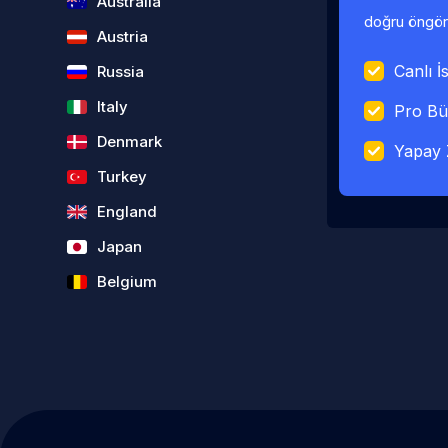
Australia
doğru öngörü
Austria
Canlı İs
Russia
Italy
Pro Bü
Denmark
Yapay 
Turkey
England
Japan
Belgium