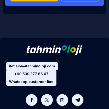
iletisim@tahminoloji.com
+90 530 377 66 07
Whatsapp customer line