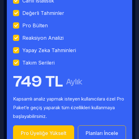
Canlı İstatistik
Değerli Tahminler
Pro Bülten
Reaksiyon Analizi
Yapay Zeka Tahminleri
Takım Serileri
749 TL
Aylık
Kapsamlı analiz yapmak isteyen kullanıcılara özel Pro
Paket’e geçiş yaparak tüm özellikleri kullanmaya
başlayabilirsiniz.
Pro Üyeliğe Yükselt
Planları İncele