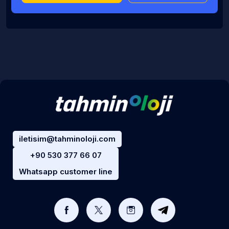
iletisim@tahminoloji.com
+90 530 377 66 07
Whatsapp customer line