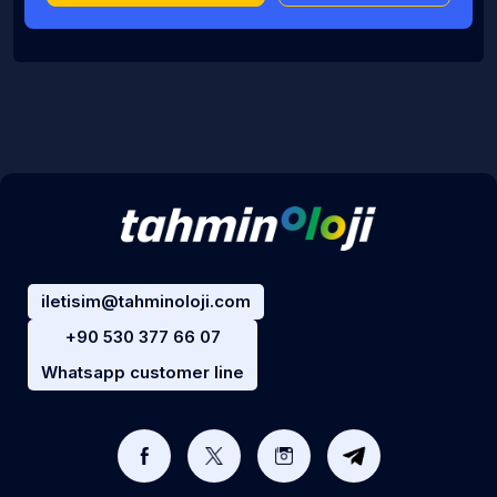
iletisim@tahminoloji.com
+90 530 377 66 07
Whatsapp customer line