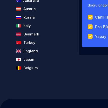
Australia
doğru öngörü
Austria
Canlı İs
Russia
Italy
Pro Bü
Denmark
Yapay 
Turkey
England
Japan
Belgium