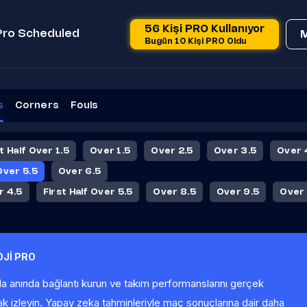
56 Kişi PRO Kullanıyor
Pro Scheduled
Bugün 10 Kişi PRO Oldu
s
Corners
Fouls
t Half Over 1.5
Over 1.5
Over 2.5
Over 3.5
Over 
Over 5.5
Over 6.5
r 4.5
First Half Over 5.5
Over 8.5
Over 9.5
Over 
Jİ PRO
la anında bağlantı kurun ve takım performanslarını gerçek
ak izleyin. Yapay zeka tahminleriyle maç sonuçlarına dair daha