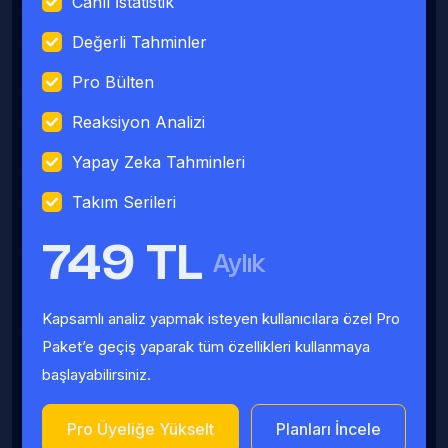
Canlı İstatistik
Değerli Tahminler
Pro Bülten
Reaksiyon Analizi
Yapay Zeka Tahminleri
Takım Serileri
749 TL
Aylık
Kapsamlı analiz yapmak isteyen kullanıcılara özel Pro
Paket’e geçiş yaparak tüm özellikleri kullanmaya
başlayabilirsiniz.
Pro Üyeliğe Yükselt
Planları İncele