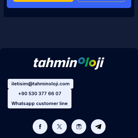
iletisim@tahminoloji.com
+90 530 377 66 07
Whatsapp customer line