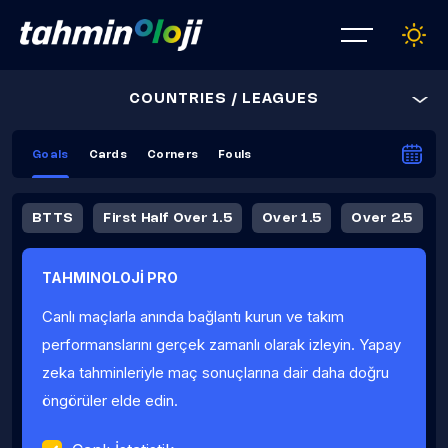
COUNTRIES / LEAGUES
Goals
Cards
Corners
Fouls
BTTS
First Half Over 1.5
Over 1.5
Over 2.5
Over 4.5
Over 5.5
Over 6.5
TAHMINOLOJİ PRO
First Half Over 4.5
First Half Over 5.5
Over 8.5
Canlı maçlarla anında bağlantı kurun ve takım
Fouls Avg
performanslarını gerçek zamanlı olarak izleyin. Yapay
zeka tahminleriyle maç sonuçlarına dair daha doğru
öngörüler elde edin.