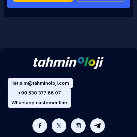
iletisim@tahminoloji.com
+90 530 377 66 07
Whatsapp customer line