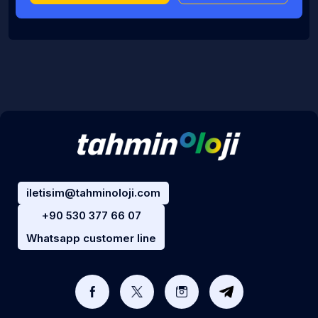
iletisim@tahminoloji.com
+90 530 377 66 07
Whatsapp customer line