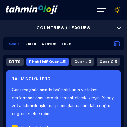
COUNTRIES / LEAGUES
Goals
Cards
Corners
Fouls
BTTS
First Half Over 1.5
Over 1.5
Over 2.5
Over 4.5
Over 5.5
Over 6.5
TAHMINOLOJİ PRO
First Half Over 4.5
First Half Over 5.5
Over 8.5
Canlı maçlarla anında bağlantı kurun ve takım
Fouls Avg
performanslarını gerçek zamanlı olarak izleyin. Yapay
zeka tahminleriyle maç sonuçlarına dair daha doğru
öngörüler elde edin.