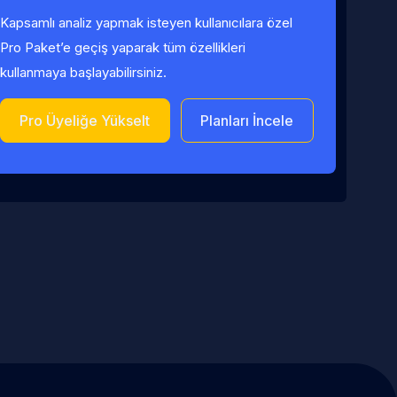
Kapsamlı analiz yapmak isteyen kullanıcılara özel
Pro Paket’e geçiş yaparak tüm özellikleri
kullanmaya başlayabilirsiniz.
Pro Üyeliğe Yükselt
Planları İncele