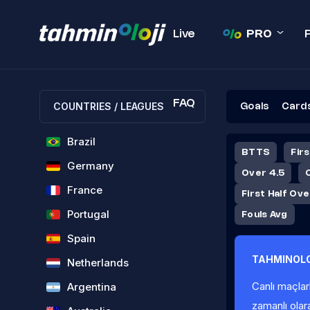
Live
PRO
FAQ
COUNTRIES / LEAGUES
Goals
Card
Brazil
BTTS
Firs
Germany
Over 4.5
France
First Half Ove
Portugal
Fouls Avg
Spain
TAHMINOLO
Netherlands
Canlı maçlar
Argentina
zamanlı olar