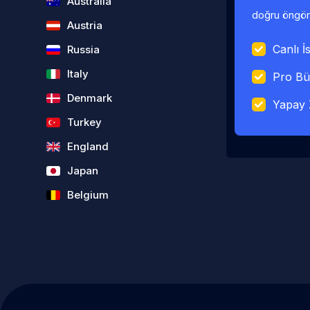
Australia
doğru öngörü
Austria
Canlı İs
Russia
Italy
Pro Bü
Denmark
Yapay 
Turkey
England
Japan
Belgium