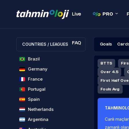
Live
PRO
FAQ
COUNTRIES / LEAGUES
Goals
Card
Brazil
BTTS
Firs
Germany
Over 4.5
France
First Half Ove
Portugal
Fouls Avg
Spain
TAHMINOLO
Netherlands
Canlı maçlar
Argentina
zamanlı olar