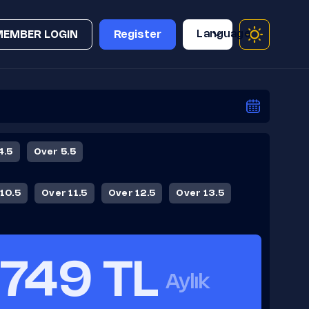
Language
MEMBER LOGIN
Register
4.5
Over 5.5
10.5
Over 11.5
Over 12.5
Over 13.5
749 TL
Aylık