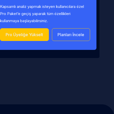
Kapsamlı analiz yapmak isteyen kullanıcılara özel
Pro Paket’e geçiş yaparak tüm özellikleri
kullanmaya başlayabilirsiniz.
Pro Üyeliğe Yükselt
Planları İncele