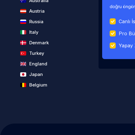
Australia
doğru öngörü
Austria
Canlı İs
Russia
Italy
Pro Bü
Denmark
Yapay 
Turkey
England
Japan
Belgium