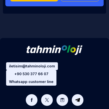
iletisim@tahminoloji.com
+90 530 377 66 07
Whatsapp customer line