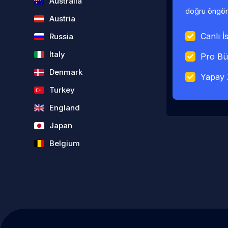
Australia
doğru öngörü
Austria
Canlı İs
Russia
Italy
Pro Bü
Denmark
Yapay 
Turkey
England
Japan
Belgium