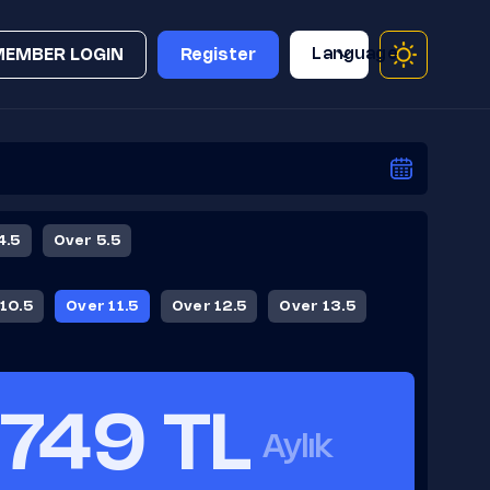
Language
MEMBER LOGIN
Register
4.5
Over 5.5
10.5
Over 11.5
Over 12.5
Over 13.5
749 TL
Aylık