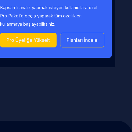
Kapsamlı analiz yapmak isteyen kullanıcılara özel
Pro Paket’e geçiş yaparak tüm özellikleri
kullanmaya başlayabilirsiniz.
Pro Üyeliğe Yükselt
Planları İncele