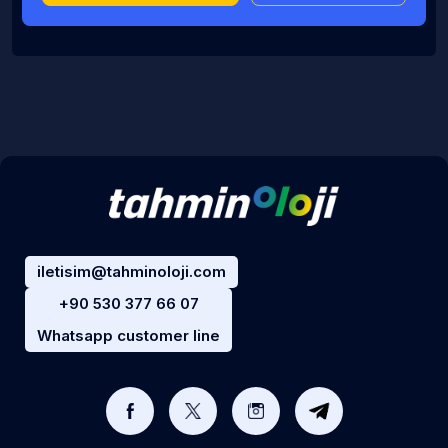
iletisim@tahminoloji.com
+90 530 377 66 07
Whatsapp customer line