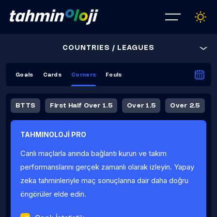
COUNTRIES / LEAGUES
Goals
Cards
Corners
Fouls
BTTS
First Half Over 1.5
Over 1.5
Over 2.5
Over 4.5
Over 5.5
Over 6.5
TAHMINOLOJİ PRO
First Half Over 4.5
First Half Over 5.5
Over 8.5
Canlı maçlarla anında bağlantı kurun ve takım
Fouls Avg
performanslarını gerçek zamanlı olarak izleyin. Yapay
zeka tahminleriyle maç sonuçlarına dair daha doğru
öngörüler elde edin.