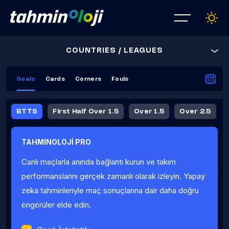
COUNTRIES / LEAGUES
Goals
Cards
Corners
Fouls
BTTS
First Half Over 1.5
Over 1.5
Over 2.5
Over 4.5
Over 5.5
Over 6.5
TAHMINOLOJİ PRO
First Half Over 4.5
First Half Over 5.5
Over 8.5
Canlı maçlarla anında bağlantı kurun ve takım
Fouls Avg
performanslarını gerçek zamanlı olarak izleyin. Yapay
zeka tahminleriyle maç sonuçlarına dair daha doğru
öngörüler elde edin.