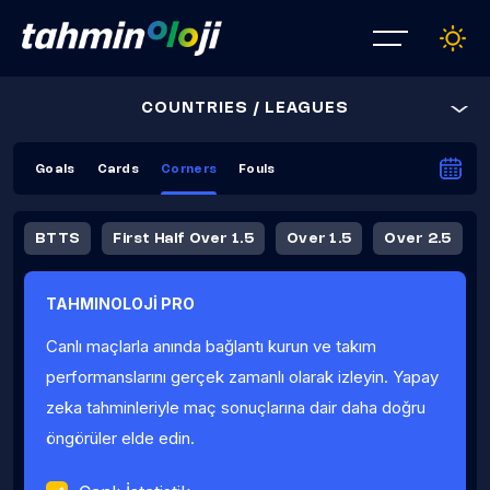
COUNTRIES / LEAGUES
Goals
Cards
Corners
Fouls
BTTS
First Half Over 1.5
Over 1.5
Over 2.5
Over 4.5
Over 5.5
Over 6.5
TAHMINOLOJİ PRO
First Half Over 4.5
First Half Over 5.5
Over 8.5
Canlı maçlarla anında bağlantı kurun ve takım
Fouls Avg
performanslarını gerçek zamanlı olarak izleyin. Yapay
zeka tahminleriyle maç sonuçlarına dair daha doğru
öngörüler elde edin.