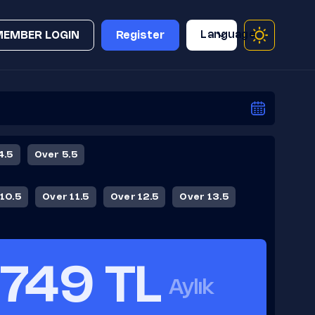
Language
MEMBER LOGIN
Register
4.5
Over 5.5
10.5
Over 11.5
Over 12.5
Over 13.5
749 TL
Aylık