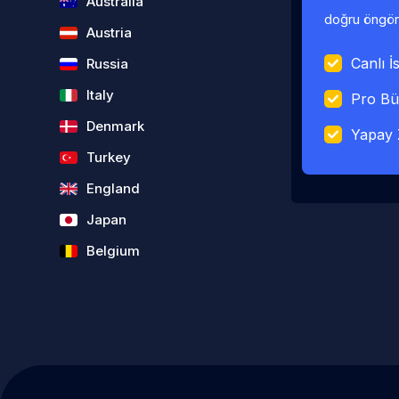
Australia
doğru öngörü
Austria
Canlı İs
Russia
Italy
Pro Bü
Denmark
Yapay 
Turkey
England
Japan
Belgium