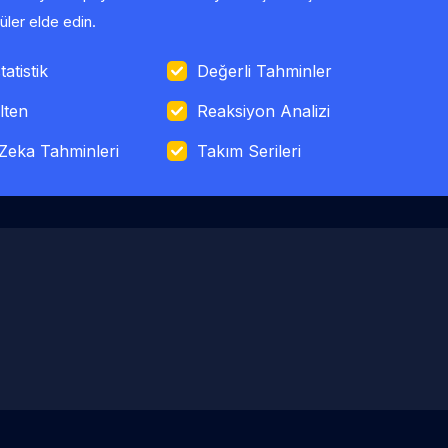
ler elde edin.
tatistik
Değerli Tahminler
lten
Reaksiyon Analizi
Zeka Tahminleri
Takım Serileri