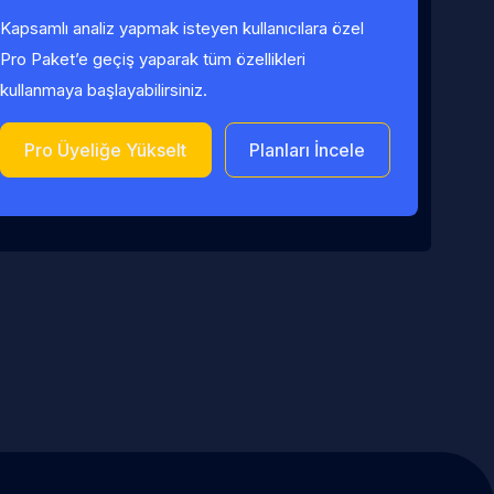
Kapsamlı analiz yapmak isteyen kullanıcılara özel
Pro Paket’e geçiş yaparak tüm özellikleri
kullanmaya başlayabilirsiniz.
Pro Üyeliğe Yükselt
Planları İncele