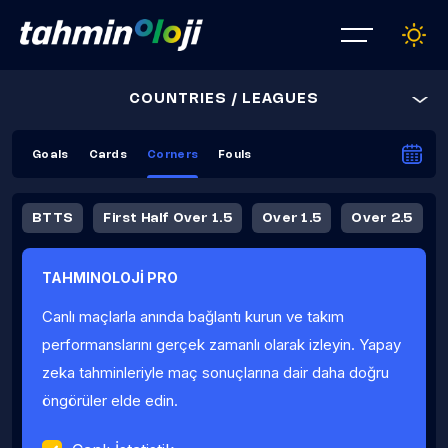
COUNTRIES / LEAGUES
Goals
Cards
Corners
Fouls
BTTS
First Half Over 1.5
Over 1.5
Over 2.5
Over 4.5
Over 5.5
Over 6.5
TAHMINOLOJİ PRO
First Half Over 4.5
First Half Over 5.5
Over 8.5
Canlı maçlarla anında bağlantı kurun ve takım
Fouls Avg
performanslarını gerçek zamanlı olarak izleyin. Yapay
zeka tahminleriyle maç sonuçlarına dair daha doğru
öngörüler elde edin.