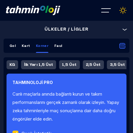
ÜLKELER / LİGLER
Gol
Kart
Korner
Faul
KG
İlk Yarı 1,5 Üst
1,5 Üst
2,5 Üst
3,5 Üst
4,5 Üst
5,5 Üst
6,5 Üst
TAHMINOLOJİ PRO
İlk Yarı 4,5 Üst
İlk Yarı 5,5 Üst
8,5 Üst
9,5 Üst
Canlı maçlarla anında bağlantı kurun ve takım
Fauller Ortalama
performanslarını gerçek zamanlı olarak izleyin. Yapay
zeka tahminleriyle maç sonuçlarına dair daha doğru
öngörüler elde edin.