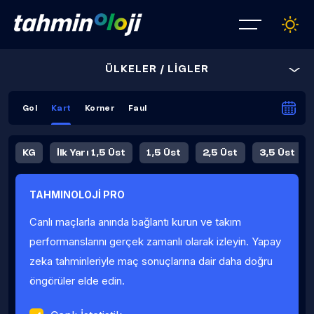
ÜLKELER / LİGLER
Gol
Kart
Korner
Faul
KG
İlk Yarı 1,5 Üst
1,5 Üst
2,5 Üst
3,5 Üst
4,5 Üst
5,5 Üst
6,5 Üst
TAHMINOLOJİ PRO
İlk Yarı 4,5 Üst
İlk Yarı 5,5 Üst
8,5 Üst
9,5 Üst
Canlı maçlarla anında bağlantı kurun ve takım
Fauller Ortalama
performanslarını gerçek zamanlı olarak izleyin. Yapay
zeka tahminleriyle maç sonuçlarına dair daha doğru
öngörüler elde edin.