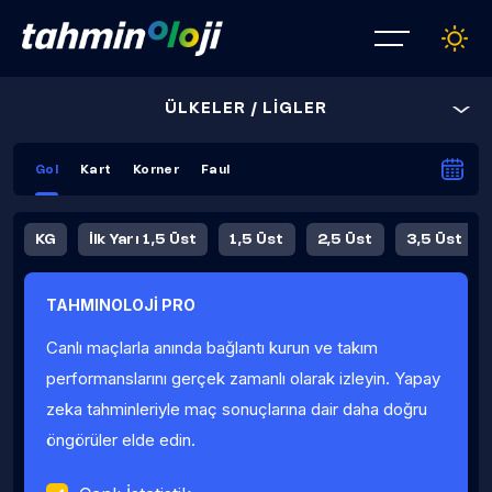
ÜLKELER / LİGLER
Gol
Kart
Korner
Faul
KG
İlk Yarı 1,5 Üst
1,5 Üst
2,5 Üst
3,5 Üst
4,5 Üst
5,5 Üst
6,5 Üst
TAHMINOLOJİ PRO
İlk Yarı 4,5 Üst
İlk Yarı 5,5 Üst
8,5 Üst
9,5 Üst
Canlı maçlarla anında bağlantı kurun ve takım
Fauller Ortalama
performanslarını gerçek zamanlı olarak izleyin. Yapay
zeka tahminleriyle maç sonuçlarına dair daha doğru
öngörüler elde edin.