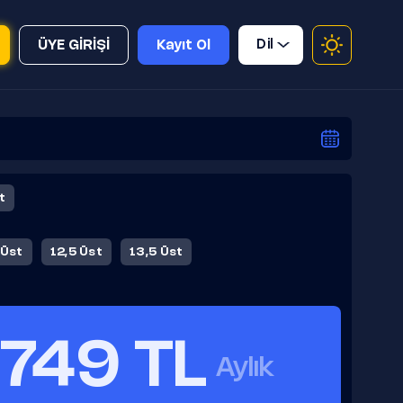
Dil
ÜYE GİRİŞİ
Kayıt Ol
t
 Üst
12,5 Üst
13,5 Üst
749 TL
Aylık