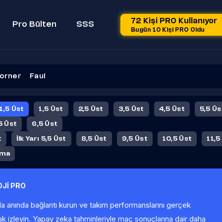
72 Kişi PRO Kullanıyor
Pro Bülten
SSS
Bugün 10 Kişi PRO Oldu
orner
Faul
 1,5 Üst
1,5 Üst
2,5 Üst
3,5 Üst
4,5 Üst
5,5 Üs
5 Üst
6,5 Üst
t
İlk Yarı 5,5 Üst
8,5 Üst
9,5 Üst
10,5 Üst
11,5
ama
Jİ PRO
la anında bağlantı kurun ve takım performanslarını gerçek
ak izleyin. Yapay zeka tahminleriyle maç sonuçlarına dair daha