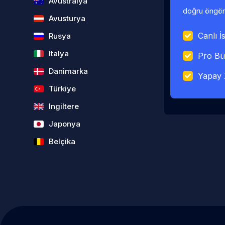
Avustralya
doğru öngörü
Avusturya
Canlı İs
Rusya
Italya
Pro Bü
Danimarka
Yapay 
Türkiye
Ingiltere
Japonya
Belçika