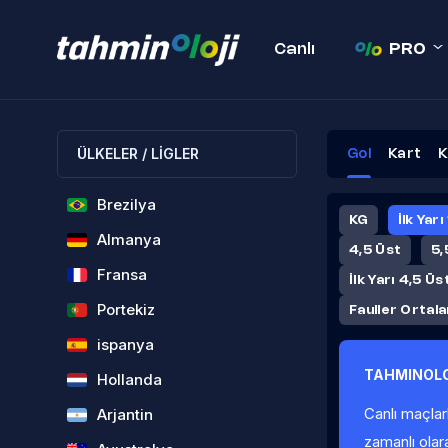
Canlı
PRO
ÜLKELER / LİGLER
Gol
Kart
K
Brezilya
KG
İlk Yarı
Almanya
4,5 Üst
5,
Fransa
İlk Yarı 4,5 Üs
Portekiz
Fauller Ortal
ispanya
TAHMINOLO
Hollanda
Canlı maçlar
Arjantin
zamanlı olar