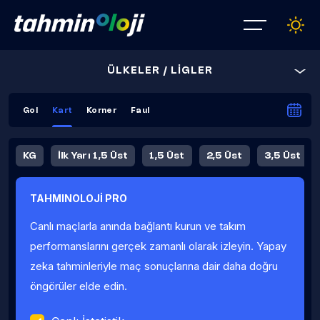
ÜLKELER / LİGLER
Gol
Kart
Korner
Faul
KG
İlk Yarı 1,5 Üst
1,5 Üst
2,5 Üst
3,5 Üst
4,5 Üst
5,5 Üst
6,5 Üst
TAHMINOLOJİ PRO
İlk Yarı 4,5 Üst
İlk Yarı 5,5 Üst
8,5 Üst
9,5 Üst
Canlı maçlarla anında bağlantı kurun ve takım
Fauller Ortalama
performanslarını gerçek zamanlı olarak izleyin. Yapay
zeka tahminleriyle maç sonuçlarına dair daha doğru
öngörüler elde edin.