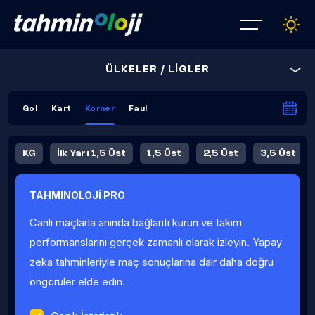
ÜLKELER / LİGLER
Gol
Kart
Korner
Faul
KG
İlk Yarı 1,5 Üst
1,5 Üst
2,5 Üst
3,5 Üst
4,5 Üst
5,5 Üst
6,5 Üst
TAHMINOLOJİ PRO
İlk Yarı 4,5 Üst
İlk Yarı 5,5 Üst
8,5 Üst
9,5 Üst
Canlı maçlarla anında bağlantı kurun ve takım
Fauller Ortalama
performanslarını gerçek zamanlı olarak izleyin. Yapay
zeka tahminleriyle maç sonuçlarına dair daha doğru
öngörüler elde edin.