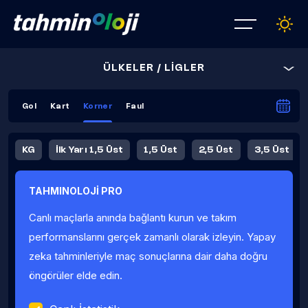
ÜLKELER / LİGLER
Gol
Kart
Korner
Faul
KG
İlk Yarı 1,5 Üst
1,5 Üst
2,5 Üst
3,5 Üst
4,5 Üst
5,5 Üst
6,5 Üst
TAHMINOLOJİ PRO
İlk Yarı 4,5 Üst
İlk Yarı 5,5 Üst
8,5 Üst
9,5 Üst
Canlı maçlarla anında bağlantı kurun ve takım
Fauller Ortalama
performanslarını gerçek zamanlı olarak izleyin. Yapay
zeka tahminleriyle maç sonuçlarına dair daha doğru
öngörüler elde edin.