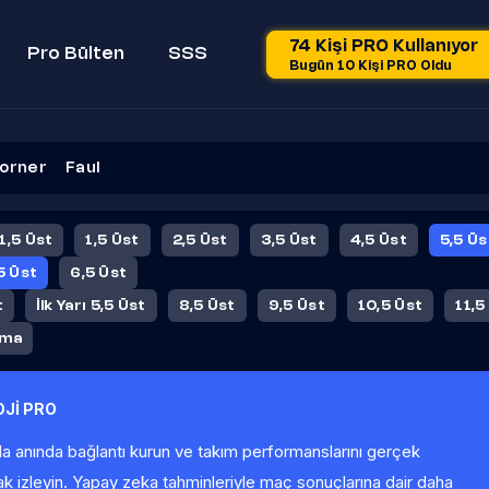
74 Kişi PRO Kullanıyor
Pro Bülten
SSS
Bugün 10 Kişi PRO Oldu
orner
Faul
 1,5 Üst
1,5 Üst
2,5 Üst
3,5 Üst
4,5 Üst
5,5 Üs
5 Üst
6,5 Üst
t
İlk Yarı 5,5 Üst
8,5 Üst
9,5 Üst
10,5 Üst
11,5
ama
Jİ PRO
la anında bağlantı kurun ve takım performanslarını gerçek
ak izleyin. Yapay zeka tahminleriyle maç sonuçlarına dair daha