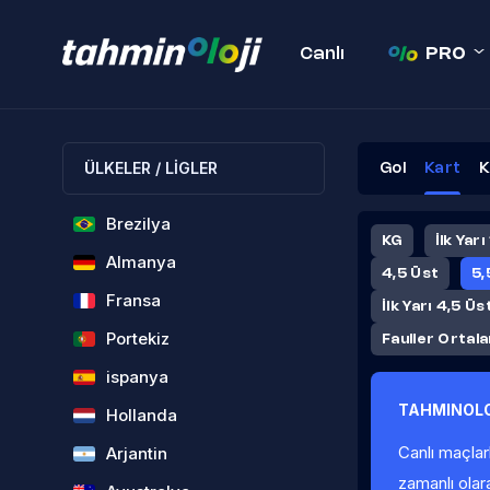
Canlı
PRO
ÜLKELER / LİGLER
Gol
Kart
K
Brezilya
KG
İlk Yarı
Almanya
4,5 Üst
5,
Fransa
İlk Yarı 4,5 Üs
Portekiz
Fauller Ortal
ispanya
TAHMINOLO
Hollanda
Canlı maçlar
Arjantin
zamanlı olar