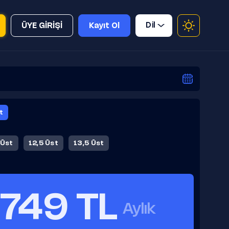
Dil
ÜYE GİRİŞİ
Kayıt Ol
t
 Üst
12,5 Üst
13,5 Üst
749 TL
Aylık