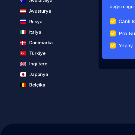
Avustralya
doğru öngörü
Avusturya
Canlı İs
Rusya
Italya
Pro Bü
Danimarka
Yapay 
Türkiye
Ingiltere
Japonya
Belçika