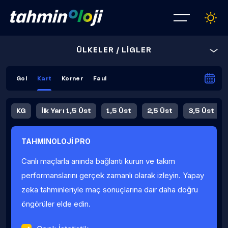
ÜLKELER / LİGLER
Gol
Kart
Korner
Faul
KG
İlk Yarı 1,5 Üst
1,5 Üst
2,5 Üst
3,5 Üst
4,5 Üst
5,5 Üst
6,5 Üst
TAHMINOLOJİ PRO
İlk Yarı 4,5 Üst
İlk Yarı 5,5 Üst
8,5 Üst
9,5 Üst
Canlı maçlarla anında bağlantı kurun ve takım
Fauller Ortalama
performanslarını gerçek zamanlı olarak izleyin. Yapay
zeka tahminleriyle maç sonuçlarına dair daha doğru
öngörüler elde edin.