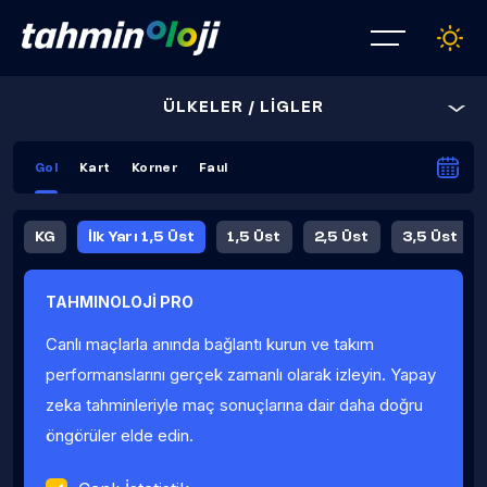
ÜLKELER / LİGLER
Gol
Kart
Korner
Faul
KG
İlk Yarı 1,5 Üst
1,5 Üst
2,5 Üst
3,5 Üst
4,5 Üst
5,5 Üst
6,5 Üst
TAHMINOLOJİ PRO
İlk Yarı 4,5 Üst
İlk Yarı 5,5 Üst
8,5 Üst
9,5 Üst
Canlı maçlarla anında bağlantı kurun ve takım
Fauller Ortalama
performanslarını gerçek zamanlı olarak izleyin. Yapay
zeka tahminleriyle maç sonuçlarına dair daha doğru
öngörüler elde edin.