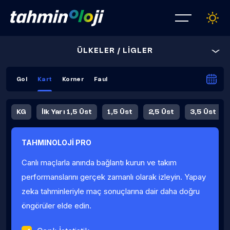
ÜLKELER / LİGLER
Gol
Kart
Korner
Faul
KG
İlk Yarı 1,5 Üst
1,5 Üst
2,5 Üst
3,5 Üst
4,5 Üst
5,5 Üst
6,5 Üst
TAHMINOLOJİ PRO
İlk Yarı 4,5 Üst
İlk Yarı 5,5 Üst
8,5 Üst
9,5 Üst
Canlı maçlarla anında bağlantı kurun ve takım
Fauller Ortalama
performanslarını gerçek zamanlı olarak izleyin. Yapay
zeka tahminleriyle maç sonuçlarına dair daha doğru
öngörüler elde edin.