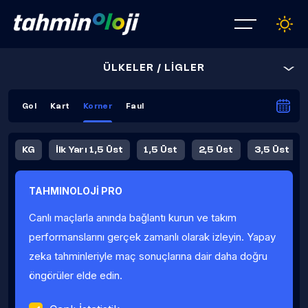
ÜLKELER / LİGLER
Gol
Kart
Korner
Faul
KG
İlk Yarı 1,5 Üst
1,5 Üst
2,5 Üst
3,5 Üst
4,5 Üst
5,5 Üst
6,5 Üst
TAHMINOLOJİ PRO
İlk Yarı 4,5 Üst
İlk Yarı 5,5 Üst
8,5 Üst
9,5 Üst
Canlı maçlarla anında bağlantı kurun ve takım
Fauller Ortalama
performanslarını gerçek zamanlı olarak izleyin. Yapay
zeka tahminleriyle maç sonuçlarına dair daha doğru
öngörüler elde edin.