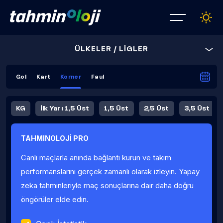
ÜLKELER / LİGLER
Gol
Kart
Korner
Faul
KG
İlk Yarı 1,5 Üst
1,5 Üst
2,5 Üst
3,5 Üst
4,5 Üst
5,5 Üst
6,5 Üst
TAHMINOLOJİ PRO
İlk Yarı 4,5 Üst
İlk Yarı 5,5 Üst
8,5 Üst
9,5 Üst
Canlı maçlarla anında bağlantı kurun ve takım
Fauller Ortalama
performanslarını gerçek zamanlı olarak izleyin. Yapay
zeka tahminleriyle maç sonuçlarına dair daha doğru
öngörüler elde edin.