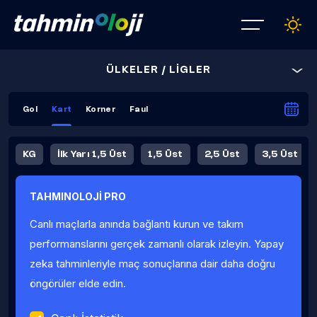
ÜLKELER / LİGLER
Gol
Kart
Korner
Faul
KG
İlk Yarı 1,5 Üst
1,5 Üst
2,5 Üst
3,5 Üst
4,5 Üst
5,5 Üst
6,5 Üst
TAHMINOLOJİ PRO
İlk Yarı 4,5 Üst
İlk Yarı 5,5 Üst
8,5 Üst
9,5 Üst
Canlı maçlarla anında bağlantı kurun ve takım
Fauller Ortalama
performanslarını gerçek zamanlı olarak izleyin. Yapay
zeka tahminleriyle maç sonuçlarına dair daha doğru
öngörüler elde edin.