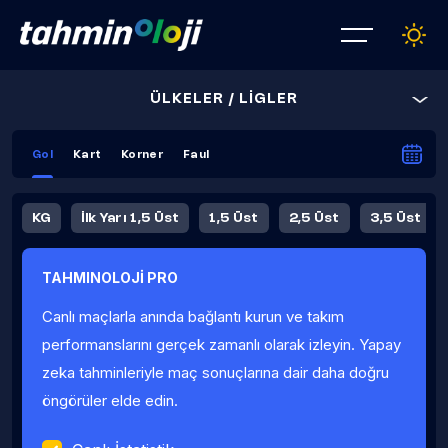
ÜLKELER / LİGLER
Gol
Kart
Korner
Faul
KG
İlk Yarı 1,5 Üst
1,5 Üst
2,5 Üst
3,5 Üst
4,5 Üst
5,5 Üst
6,5 Üst
TAHMINOLOJİ PRO
İlk Yarı 4,5 Üst
İlk Yarı 5,5 Üst
8,5 Üst
9,5 Üst
Canlı maçlarla anında bağlantı kurun ve takım
Fauller Ortalama
performanslarını gerçek zamanlı olarak izleyin. Yapay
zeka tahminleriyle maç sonuçlarına dair daha doğru
öngörüler elde edin.