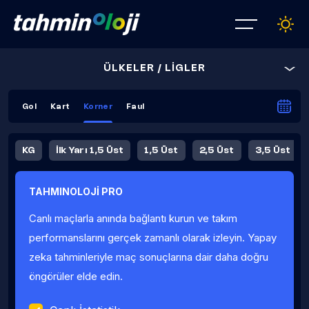
ÜLKELER / LİGLER
Gol
Kart
Korner
Faul
KG
İlk Yarı 1,5 Üst
1,5 Üst
2,5 Üst
3,5 Üst
4,5 Üst
5,5 Üst
6,5 Üst
TAHMINOLOJİ PRO
İlk Yarı 4,5 Üst
İlk Yarı 5,5 Üst
8,5 Üst
9,5 Üst
Canlı maçlarla anında bağlantı kurun ve takım
Fauller Ortalama
performanslarını gerçek zamanlı olarak izleyin. Yapay
zeka tahminleriyle maç sonuçlarına dair daha doğru
öngörüler elde edin.