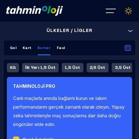
ÜLKELER / LİGLER
Gol
Kart
Korner
Faul
KG
İlk Yarı 1,5 Üst
1,5 Üst
2,5 Üst
3,5 Üst
4,5 Üst
5,5 Üst
6,5 Üst
TAHMINOLOJİ PRO
İlk Yarı 4,5 Üst
İlk Yarı 5,5 Üst
8,5 Üst
9,5 Üst
Canlı maçlarla anında bağlantı kurun ve takım
Fauller Ortalama
performanslarını gerçek zamanlı olarak izleyin. Yapay
zeka tahminleriyle maç sonuçlarına dair daha doğru
öngörüler elde edin.