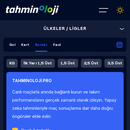
ÜLKELER / LİGLER
Gol
Kart
Korner
Faul
KG
İlk Yarı 1,5 Üst
1,5 Üst
2,5 Üst
3,5 Üst
4,5 Üst
5,5 Üst
6,5 Üst
TAHMINOLOJİ PRO
İlk Yarı 4,5 Üst
İlk Yarı 5,5 Üst
8,5 Üst
9,5 Üst
Canlı maçlarla anında bağlantı kurun ve takım
Fauller Ortalama
performanslarını gerçek zamanlı olarak izleyin. Yapay
zeka tahminleriyle maç sonuçlarına dair daha doğru
öngörüler elde edin.