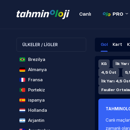
Canlı
PRO
ÜLKELER / LİGLER
Gol
Kart
K
Brezilya
KG
İlk Yarı
Almanya
4,5 Üst
5,
Fransa
İlk Yarı 4,5 Üs
Portekiz
Fauller Ortal
ispanya
TAHMINOLO
Hollanda
Canlı maçlar
Arjantin
zamanlı olar