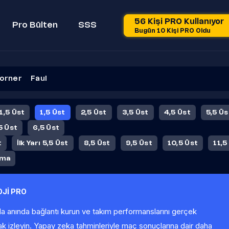
56 Kişi PRO Kullanıyor
Pro Bülten
SSS
Bugün 10 Kişi PRO Oldu
orner
Faul
 1,5 Üst
1,5 Üst
2,5 Üst
3,5 Üst
4,5 Üst
5,5 Üs
5 Üst
6,5 Üst
t
İlk Yarı 5,5 Üst
8,5 Üst
9,5 Üst
10,5 Üst
11,5
ama
Jİ PRO
la anında bağlantı kurun ve takım performanslarını gerçek
ak izleyin. Yapay zeka tahminleriyle maç sonuçlarına dair daha