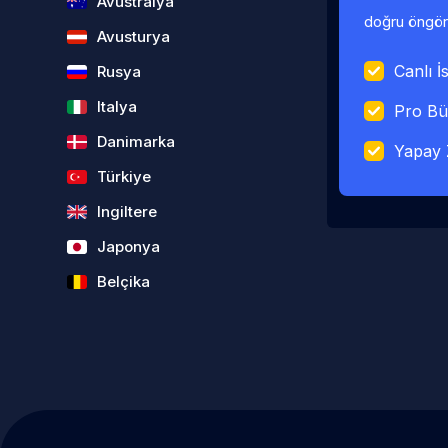
Avustralya
doğru öngörü
Avusturya
Canlı İs
Rusya
Italya
Pro Bü
Danimarka
Yapay 
Türkiye
Ingiltere
Japonya
Belçika