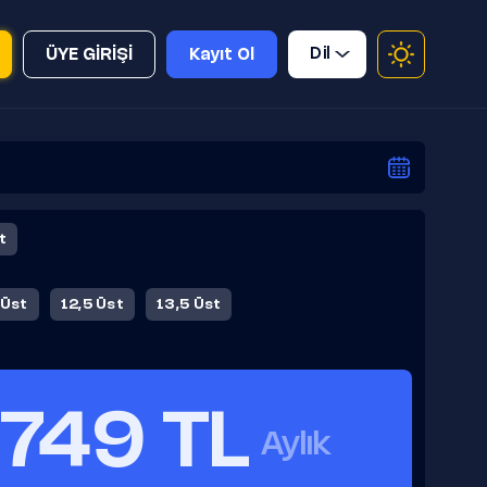
Dil
ÜYE GİRİŞİ
Kayıt Ol
t
 Üst
12,5 Üst
13,5 Üst
749 TL
Aylık