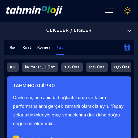
ÜLKELER / LİGLER
Gol
Kart
Korner
Faul
KG
İlk Yarı 1,5 Üst
1,5 Üst
2,5 Üst
3,5 Üst
4,5 Üst
5,5 Üst
6,5 Üst
TAHMINOLOJİ PRO
İlk Yarı 4,5 Üst
İlk Yarı 5,5 Üst
8,5 Üst
9,5 Üst
Canlı maçlarla anında bağlantı kurun ve takım
Fauller Ortalama
performanslarını gerçek zamanlı olarak izleyin. Yapay
zeka tahminleriyle maç sonuçlarına dair daha doğru
öngörüler elde edin.