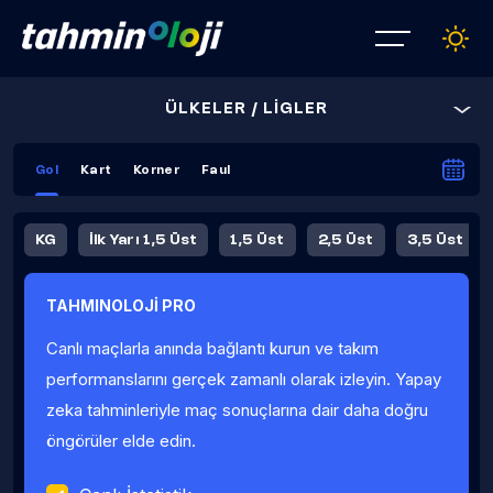
ÜLKELER / LİGLER
Gol
Kart
Korner
Faul
KG
İlk Yarı 1,5 Üst
1,5 Üst
2,5 Üst
3,5 Üst
4,5 Üst
5,5 Üst
6,5 Üst
TAHMINOLOJİ PRO
İlk Yarı 4,5 Üst
İlk Yarı 5,5 Üst
8,5 Üst
9,5 Üst
Canlı maçlarla anında bağlantı kurun ve takım
Fauller Ortalama
performanslarını gerçek zamanlı olarak izleyin. Yapay
zeka tahminleriyle maç sonuçlarına dair daha doğru
öngörüler elde edin.