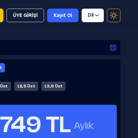
Dil
ÜYE GİRİŞİ
Kayıt Ol
t
 Üst
12,5 Üst
13,5 Üst
749 TL
Aylık