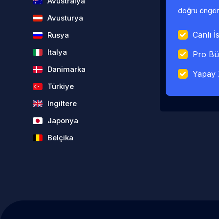
Avustralya
doğru öngörü
Avusturya
Canlı İs
Rusya
Italya
Pro Bü
Danimarka
Yapay 
Türkiye
Ingiltere
Japonya
Belçika