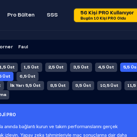
56 Kişi PRO Kullanıyor
Pro Bülten
SSS
Bugün 10 Kişi PRO Oldu
orner
Faul
 1,5 Üst
1,5 Üst
2,5 Üst
3,5 Üst
4,5 Üst
5,5 Üs
5 Üst
6,5 Üst
t
İlk Yarı 5,5 Üst
8,5 Üst
9,5 Üst
10,5 Üst
11,5
ama
Jİ PRO
la anında bağlantı kurun ve takım performanslarını gerçek
ak izleyin. Yapay zeka tahminleriyle maç sonuçlarına dair daha