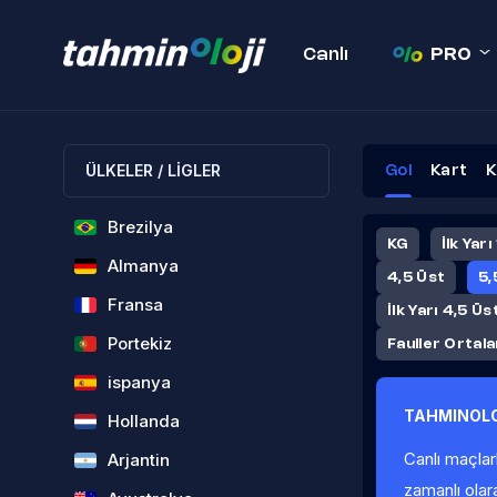
Canlı
PRO
ÜLKELER / LİGLER
Gol
Kart
K
Brezilya
KG
İlk Yarı
Almanya
4,5 Üst
5,
Fransa
İlk Yarı 4,5 Üs
Portekiz
Fauller Ortal
ispanya
TAHMINOLO
Hollanda
Canlı maçlar
Arjantin
zamanlı olar