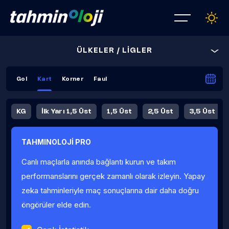
ÜLKELER / LİGLER
Gol
Kart
Korner
Faul
KG
İlk Yarı 1,5 Üst
1,5 Üst
2,5 Üst
3,5 Üst
4,5 Üst
5,5 Üst
6,5 Üst
TAHMINOLOJİ PRO
İlk Yarı 4,5 Üst
İlk Yarı 5,5 Üst
8,5 Üst
9,5 Üst
Canlı maçlarla anında bağlantı kurun ve takım
Fauller Ortalama
performanslarını gerçek zamanlı olarak izleyin. Yapay
zeka tahminleriyle maç sonuçlarına dair daha doğru
öngörüler elde edin.