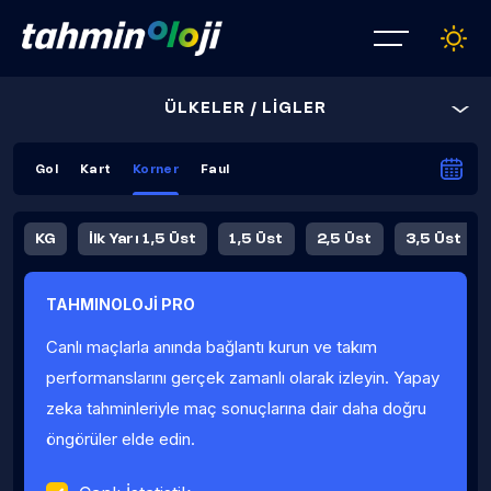
ÜLKELER / LİGLER
Gol
Kart
Korner
Faul
KG
İlk Yarı 1,5 Üst
1,5 Üst
2,5 Üst
3,5 Üst
4,5 Üst
5,5 Üst
6,5 Üst
TAHMINOLOJİ PRO
İlk Yarı 4,5 Üst
İlk Yarı 5,5 Üst
8,5 Üst
9,5 Üst
Canlı maçlarla anında bağlantı kurun ve takım
Fauller Ortalama
performanslarını gerçek zamanlı olarak izleyin. Yapay
zeka tahminleriyle maç sonuçlarına dair daha doğru
öngörüler elde edin.