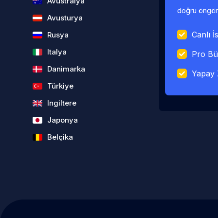
Avustralya
doğru öngörü
Avusturya
Canlı İs
Rusya
Italya
Pro Bü
Danimarka
Yapay 
Türkiye
Ingiltere
Japonya
Belçika