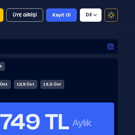
Dil
ÜYE GİRİŞİ
Kayıt Ol
t
 Üst
12,5 Üst
13,5 Üst
749 TL
Aylık