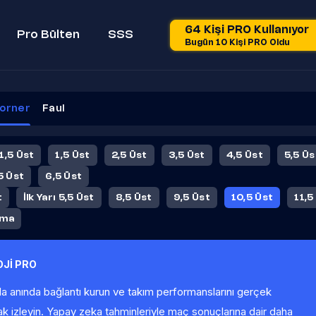
64 Kişi PRO Kullanıyor
Pro Bülten
SSS
Bugün 10 Kişi PRO Oldu
orner
Faul
 1,5 Üst
1,5 Üst
2,5 Üst
3,5 Üst
4,5 Üst
5,5 Üs
5 Üst
6,5 Üst
t
İlk Yarı 5,5 Üst
8,5 Üst
9,5 Üst
10,5 Üst
11,5
ama
Jİ PRO
la anında bağlantı kurun ve takım performanslarını gerçek
ak izleyin. Yapay zeka tahminleriyle maç sonuçlarına dair daha