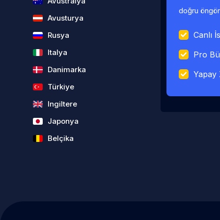
Avustralya
doğru öngörü
Avusturya
Canlı İs
Rusya
Italya
Pro Bü
Danimarka
Yapay 
Türkiye
Ingiltere
Japonya
Belçika