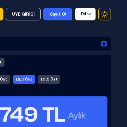
Dil
ÜYE GİRİŞİ
Kayıt Ol
t
 Üst
12,5 Üst
13,5 Üst
749 TL
Aylık