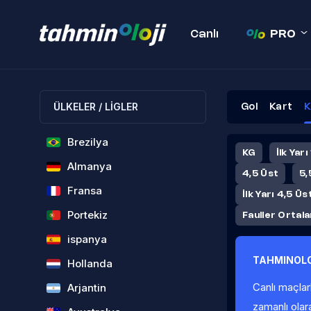
Canlı
PRO
ÜLKELER / LİGLER
Gol
Kart
K
Brezilya
KG
İlk Yarı
Almanya
4,5 Üst
5,
Fransa
İlk Yarı 4,5 Üs
Portekiz
Fauller Ortal
ispanya
TAHMINOLO
Hollanda
Canlı maçlar
Arjantin
zamanlı olar