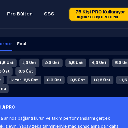
75 Kişi PRO Kullanıyor
Pro Bülten
SSS
Bugün 10 Kişi PRO Oldu
orner
Faul
 1,5 Üst
1,5 Üst
2,5 Üst
3,5 Üst
4,5 Üst
5,5 Üs
5 Üst
6,5 Üst
t
İlk Yarı 5,5 Üst
8,5 Üst
9,5 Üst
10,5 Üst
11,5
ama
Jİ PRO
la anında bağlantı kurun ve takım performanslarını gerçek
ak izleyin. Yapay zeka tahminleriyle maç sonuçlarına dair daha