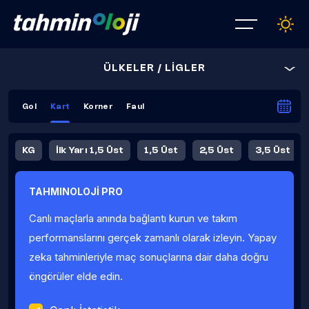
ÜLKELER / LİGLER
Gol
Kart
Korner
Faul
KG
İlk Yarı 1,5 Üst
1,5 Üst
2,5 Üst
3,5 Üst
4,5 Üst
5,5 Üst
6,5 Üst
TAHMINOLOJİ PRO
İlk Yarı 4,5 Üst
İlk Yarı 5,5 Üst
8,5 Üst
9,5 Üst
Canlı maçlarla anında bağlantı kurun ve takım
Fauller Ortalama
performanslarını gerçek zamanlı olarak izleyin. Yapay
zeka tahminleriyle maç sonuçlarına dair daha doğru
öngörüler elde edin.